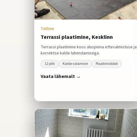
Tallinn
Terrassi plaatimine, Kesklinn
Terrassi plaatimine koos aluspinna ettevalmistuse ja
korrektse kalde lahendamisega.
12
pilti
Kalde valamine
Plaatimistööd
Vaata lähemalt →