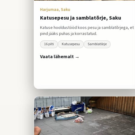
Harjumaa, Saku
Katusepesu ja samblatõrje, Saku
Katuse hooldustööd koos pesu ja samblatõrjega, et
pind jääks puhas ja korrastatud.
16
pilti
Katusepesu
Samblatõrje
Vaata lähemalt →