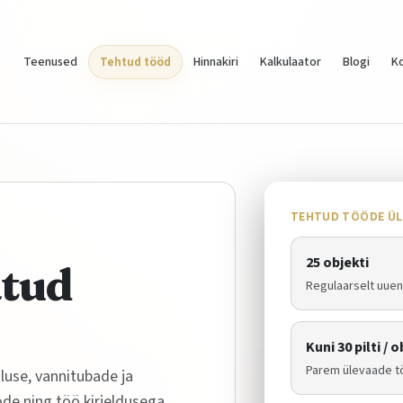
Teenused
Tehtud tööd
Hinnakiri
Kalkulaator
Blogi
K
TEHTUD TÖÖDE ÜL
25
objekti
atud
Regulaarselt uuen
Kuni
30
pilti / 
Parem ülevaade tö
tluse, vannitubade ja
de ning töö kirjeldusega.