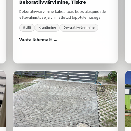
Dekoratiivvärvimine, Tiskre
Dekoratiivvärvimine kahes toas koos aluspindade
ettevalmistuse ja viimistletud lõpptulemusega.
9
pilti
Kruntimine
Dekoratiivvärvimine
Vaata lähemalt →