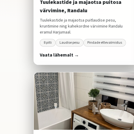
Tuulekastide ja majaotsa puitosa
värvimine, Randalu
Tuulekastide ja majaotsa puitlaudise pesu,
kruntimine ning kahekordne värvimine Randalu
eramul Harjumaal.
8
pilti
Laudise pesu
Pindade ettevalmistus
Vaata lähemalt →