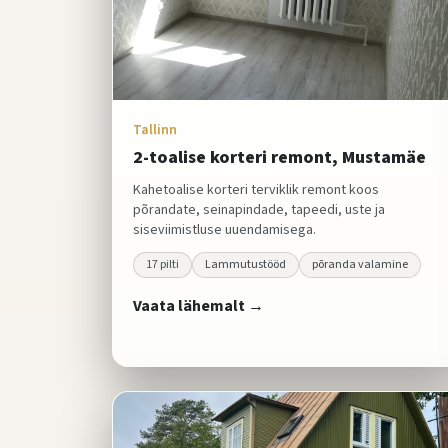
Tallinn
2-toalise korteri remont, Mustamäe
Kahetoalise korteri terviklik remont koos
põrandate, seinapindade, tapeedi, uste ja
siseviimistluse uuendamisega.
17
pilti
Lammutustööd
põranda valamine
Vaata lähemalt →