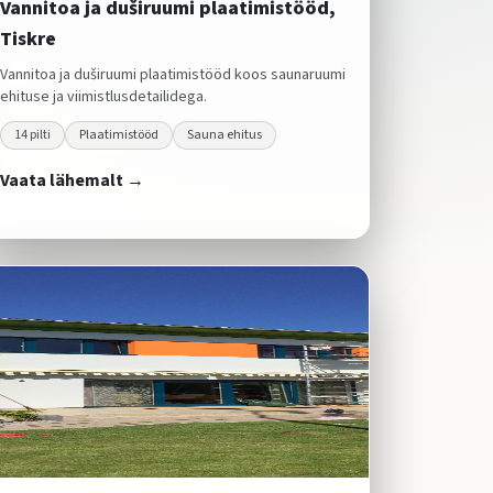
Vannitoa ja duširuumi plaatimistööd,
Tiskre
Vannitoa ja duširuumi plaatimistööd koos saunaruumi
ehituse ja viimistlusdetailidega.
14
pilti
Plaatimistööd
Sauna ehitus
Vaata lähemalt →