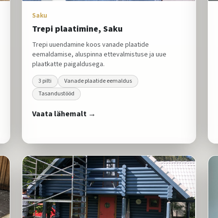
Saku
Trepi plaatimine, Saku
Trepi uuendamine koos vanade plaatide
eemaldamise, aluspinna ettevalmistuse ja uue
plaatkatte paigaldusega.
3
pilti
Vanade plaatide eemaldus
Tasandustööd
Vaata lähemalt →