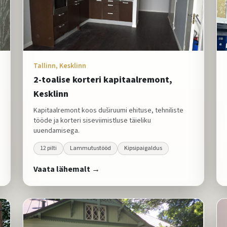
Tallinn, Kesklinn
2-toalise korteri kapitaalremont,
Kesklinn
Kapitaalremont koos duširuumi ehituse, tehniliste
tööde ja korteri siseviimistluse täieliku
uuendamisega.
12
pilti
Lammutustööd
Kipsipaigaldus
Vaata lähemalt →