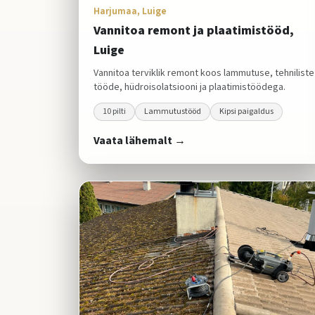
Harjumaa, Luige
Vannitoa remont ja plaatimistööd,
Luige
Vannitoa terviklik remont koos lammutuse, tehniliste
tööde, hüdroisolatsiooni ja plaatimistöödega.
10
pilti
Lammutustööd
Kipsi paigaldus
Vaata lähemalt →