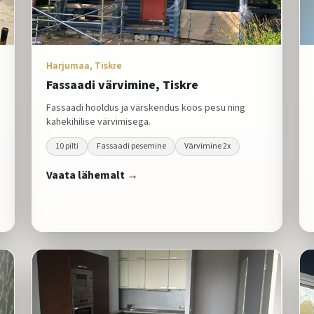
Harjumaa, Tiskre
Fassaadi värvimine, Tiskre
Fassaadi hooldus ja värskendus koos pesu ning
kahekihilise värvimisega.
10
pilti
Fassaadi pesemine
Värvimine 2x
Vaata lähemalt →