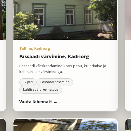
Tallinn, Kadriorg
Fassaadi värvimine, Kadriorg
Fassaadi värskendamine koos pesu, kruntimise ja
kahekihilise värvimisega.
17
pilti
Fassaadi pesemine
Lahtise värvi eemaldus
Vaata lähemalt →