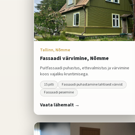
Tallinn, Nõmme
Fassaadi värvimine, Nõmme
Puitfassaadi puhastus, ettevalmistus ja värvimine
koos vajaliku kruntimisega.
15
pilti
Fassaadi puhastamine lahtisest värvist
Fassaadi pesemine
Vaata lähemalt →