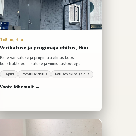
Tallinn, Hiiu
Varikatuse ja prügimaja ehitus, Hiiu
Kahe varikatuse ja prügimaja ehitus koos
konstruktsiooni, katuse ja viimistlustöödega.
14
pilti
Roovituse ehitus
Katusepleki paigaldus
Vaata lähemalt →