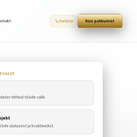
ontakt
Helista
Küsi pakkumist
EVAADE
datav tehtud tööde valik.
objekt
öde ulatusest ja kvaliteedist.