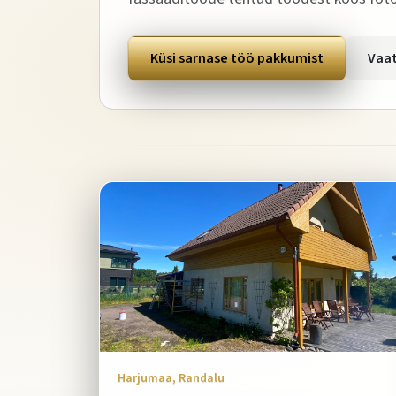
Küsi sarnase töö pakkumist
Vaat
Harjumaa, Randalu