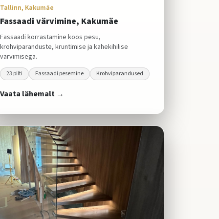
Tallinn, Kakumäe
Fassaadi värvimine, Kakumäe
Fassaadi korrastamine koos pesu,
krohviparanduste, kruntimise ja kahekihilise
värvimisega.
23
pilti
Fassaadi pesemine
Krohviparandused
Vaata lähemalt →