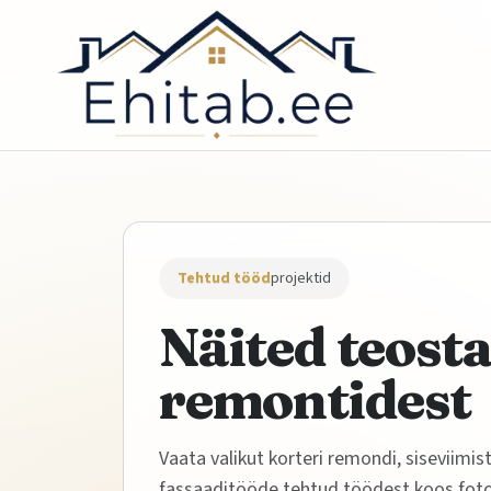
Tehtud tööd
projektid
Näited teost
remontidest
Vaata valikut korteri remondi, siseviimis
fassaaditööde tehtud töödest koos foto