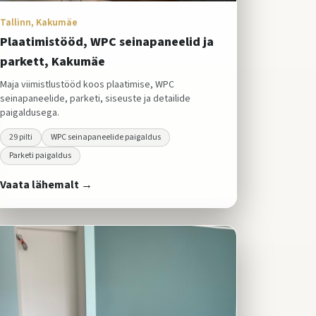
Tallinn, Kakumäe
Plaatimistööd, WPC seinapaneelid ja
parkett, Kakumäe
Maja viimistlustööd koos plaatimise, WPC
seinapaneelide, parketi, siseuste ja detailide
paigaldusega.
29
pilti
WPC seinapaneelide paigaldus
Parketi paigaldus
Vaata lähemalt →