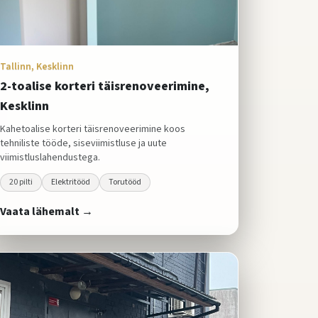
Tallinn, Kesklinn
2-toalise korteri täisrenoveerimine,
Kesklinn
Kahetoalise korteri täisrenoveerimine koos
tehniliste tööde, siseviimistluse ja uute
viimistluslahendustega.
20
pilti
Elektritööd
Torutööd
Vaata lähemalt →