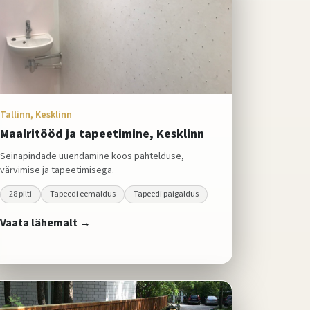
Tallinn, Kesklinn
Maalritööd ja tapeetimine, Kesklinn
Seinapindade uuendamine koos pahtelduse,
värvimise ja tapeetimisega.
28
pilti
Tapeedi eemaldus
Tapeedi paigaldus
Vaata lähemalt →