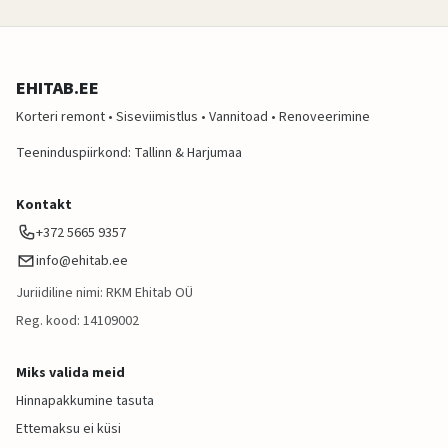
EHITAB.EE
Korteri remont • Siseviimistlus • Vannitoad • Renoveerimine
Teeninduspiirkond: Tallinn & Harjumaa
Kontakt
+372 5665 9357
info@ehitab.ee
Juriidiline nimi: RKM Ehitab OÜ
Reg. kood: 14109002
Miks valida meid
Hinnapakkumine tasuta
Ettemaksu ei küsi