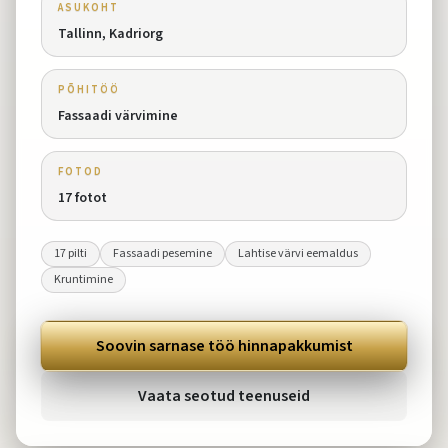
ASUKOHT
Tallinn, Kadriorg
PÕHITÖÖ
Fassaadi värvimine
FOTOD
17
fotot
17
pilti
Fassaadi pesemine
Lahtise värvi eemaldus
Kruntimine
Soovin sarnase töö hinnapakkumist
Vaata seotud teenuseid