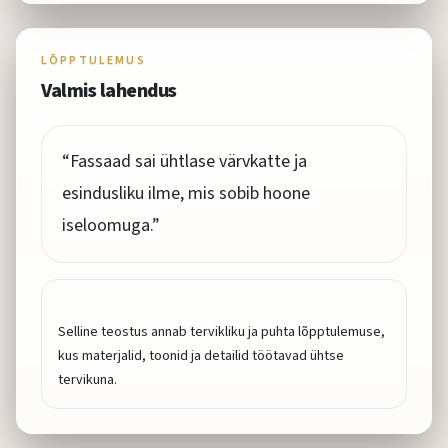
LÕPPTULEMUS
Valmis lahendus
“
Fassaad sai ühtlase värvkatte ja
esindusliku ilme, mis sobib hoone
iseloomuga.
”
MIDA SEE KLIENDILE ANNAB
Selline teostus annab tervikliku ja puhta lõpptulemuse,
kus materjalid, toonid ja detailid töötavad ühtse
tervikuna.