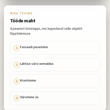
MIDA TEGIME
Tööde maht
4
peamist tööetappi, mis kujundasid selle objekti
lõpptulemuse.
Fassaadi pesemine
1
Lahtise värvi eemaldus
2
Kruntimine
3
Värvimine 2x
4