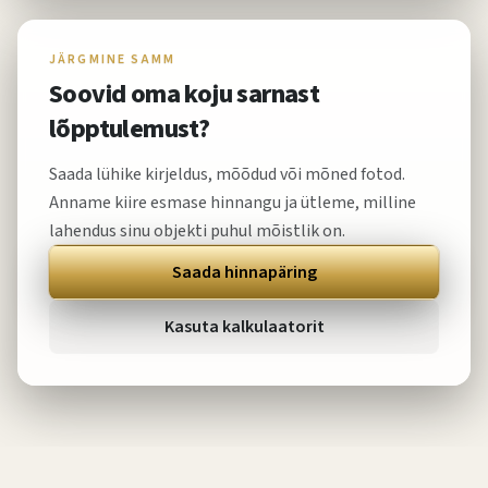
JÄRGMINE SAMM
Soovid oma koju sarnast
lõpptulemust?
Saada lühike kirjeldus, mõõdud või mõned fotod.
Anname kiire esmase hinnangu ja ütleme, milline
lahendus sinu objekti puhul mõistlik on.
Saada hinnapäring
Kasuta kalkulaatorit