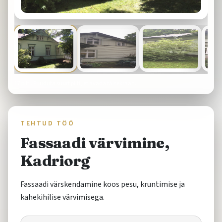
17
pilti. Puuduta suurt pilti, et avada täisekraan.
TEHTUD TÖÖ
Fassaadi värvimine,
Kadriorg
Fassaadi värskendamine koos pesu, kruntimise ja
kahekihilise värvimisega.