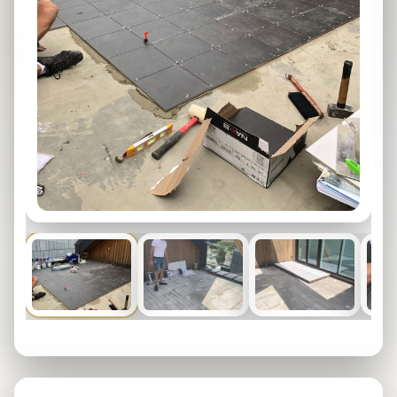
12
pilti. Puuduta suurt pilti, et avada täisekraan.