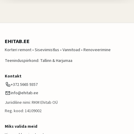
EHITAB.EE
Korteri remont • Siseviimistlus • Vannitoad • Renoveerimine
Teeninduspiirkond: Tallinn & Harjumaa
Kontakt
+372 5665 9357
info@ehitab.ee
Juriidiline nimi: RKM Ehitab OÜ
Reg. kood: 14109002
Miks valida meid