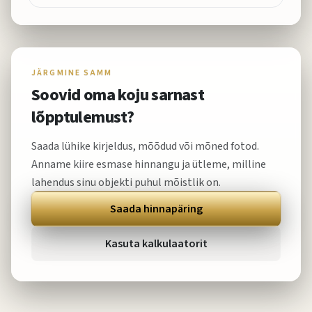
JÄRGMINE SAMM
Soovid oma koju sarnast
lõpptulemust?
Saada lühike kirjeldus, mõõdud või mõned fotod.
Anname kiire esmase hinnangu ja ütleme, milline
lahendus sinu objekti puhul mõistlik on.
Saada hinnapäring
Kasuta kalkulaatorit