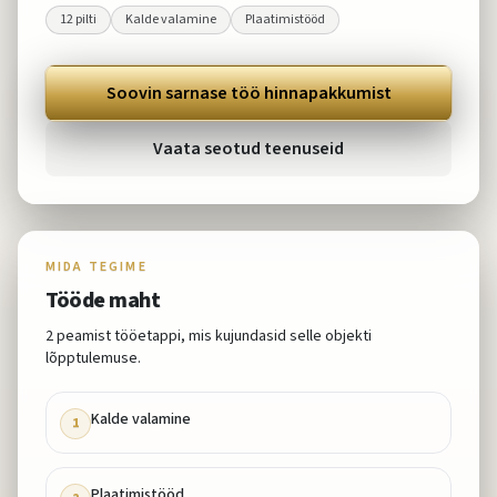
12
pilti
Kalde valamine
Plaatimistööd
Soovin sarnase töö hinnapakkumist
Vaata seotud teenuseid
MIDA TEGIME
Tööde maht
2
peamist tööetappi, mis kujundasid selle objekti
lõpptulemuse.
Kalde valamine
1
Plaatimistööd