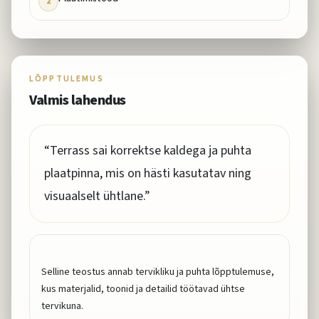
2
LÕPPTULEMUS
Valmis lahendus
“
Terrass sai korrektse kaldega ja puhta
plaatpinna, mis on hästi kasutatav ning
visuaalselt ühtlane.
”
MIDA SEE KLIENDILE ANNAB
Selline teostus annab tervikliku ja puhta lõpptulemuse,
kus materjalid, toonid ja detailid töötavad ühtse
tervikuna.