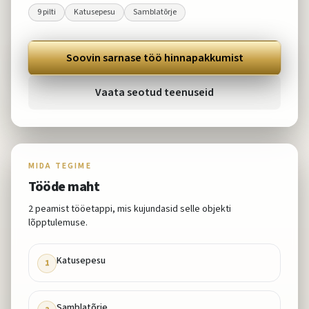
9
pilti
Katusepesu
Samblatõrje
Soovin sarnase töö hinnapakkumist
Vaata seotud teenuseid
MIDA TEGIME
Tööde maht
2
peamist tööetappi, mis kujundasid selle objekti
lõpptulemuse.
Katusepesu
1
Samblatõrje