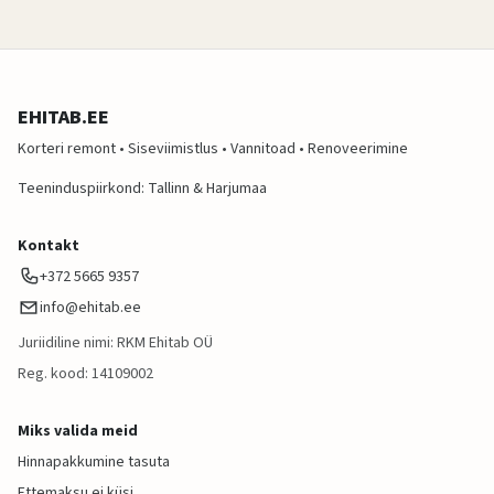
EHITAB.EE
Korteri remont • Siseviimistlus • Vannitoad • Renoveerimine
Teeninduspiirkond: Tallinn & Harjumaa
Kontakt
+372 5665 9357
info@ehitab.ee
Juriidiline nimi: RKM Ehitab OÜ
Reg. kood: 14109002
Miks valida meid
Hinnapakkumine tasuta
Ettemaksu ei küsi