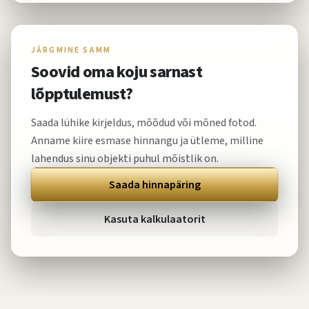
JÄRGMINE SAMM
Soovid oma koju sarnast
lõpptulemust?
Saada lühike kirjeldus, mõõdud või mõned fotod.
Anname kiire esmase hinnangu ja ütleme, milline
lahendus sinu objekti puhul mõistlik on.
Saada hinnapäring
Kasuta kalkulaatorit