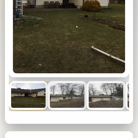
9
pilti. Puuduta suurt pilti, et avada täisekraan.