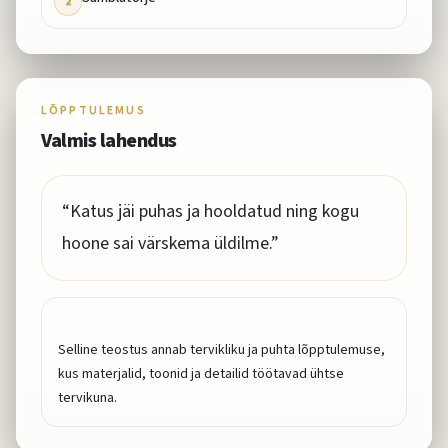
2
LÕPPTULEMUS
Valmis lahendus
“
Katus jäi puhas ja hooldatud ning kogu
hoone sai värskema üldilme.
”
MIDA SEE KLIENDILE ANNAB
Selline teostus annab tervikliku ja puhta lõpptulemuse,
kus materjalid, toonid ja detailid töötavad ühtse
tervikuna.