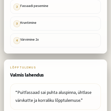
Fassaadi pesemine
2
Kruntimine
3
Värvimine 2x
4
LÕPPTULEMUS
Valmis lahendus
“
Puitfassaad sai puhta aluspinna, ühtlase
värvkatte ja korraliku lõpptulemuse.
”