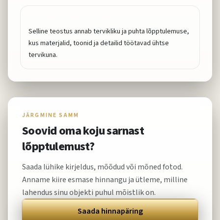
MIDA SEE KLIENDILE ANNAB
Selline teostus annab tervikliku ja puhta lõpptulemuse,
kus materjalid, toonid ja detailid töötavad ühtse
tervikuna.
JÄRGMINE SAMM
Soovid oma koju sarnast
lõpptulemust?
Saada lühike kirjeldus, mõõdud või mõned fotod.
Anname kiire esmase hinnangu ja ütleme, milline
lahendus sinu objekti puhul mõistlik on.
Saada hinnapäring