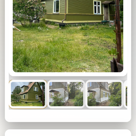
15
pilti. Puuduta suurt pilti, et avada täisekraan.