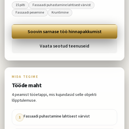
15
pilti
Fassaadi puhastamine lahtisest värvist
Fassaadi pesemine
Kruntimine
Soovin sarnase töö hinnapakkumist
Vaata seotud teenuseid
MIDA TEGIME
Tööde maht
4
peamist tööetappi, mis kujundasid selle objekti
lõpptulemuse.
Fassaadi puhastamine lahtisest värvist
1