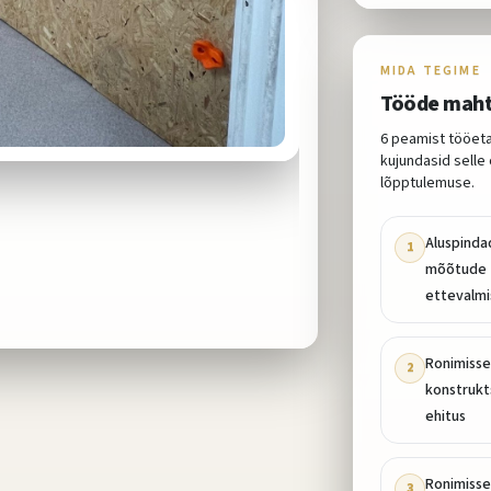
MIDA TEGIME
Tööde mah
6
peamist tööeta
kujundasid selle 
lõpptulemuse.
Aluspinda
1
mõõtude
ettevalmi
Ronimisse
2
konstrukt
ehitus
Ronimisse
3