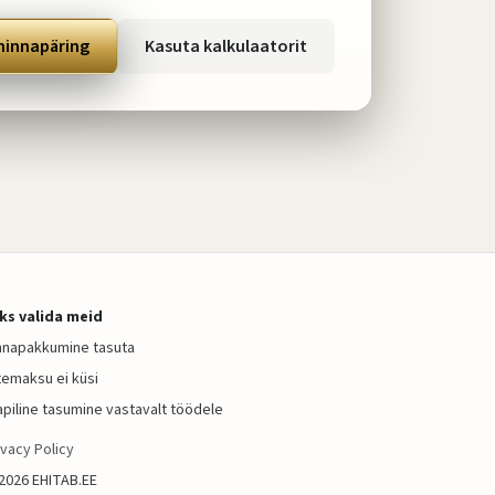
hinnapäring
Kasuta kalkulaatorit
ks valida meid
nnapakkumine tasuta
temaksu ei küsi
apiline tasumine vastavalt töödele
ivacy Policy
2026
EHITAB.EE