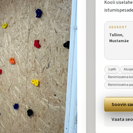
Kooli siselah
istumispesade 
ASUKOHT
Tallinn,
Mustamäe
1
pilti
Alusp
Ronimisseina kon
Ronimisseina pa
Soovin sa
Vaata seo