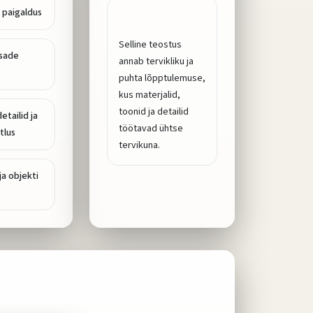
 paigaldus
MIDA SEE
KLIENDILE ANNAB
Selline teostus
sade
annab tervikliku ja
puhta lõpptulemuse,
kus materjalid,
toonid ja detailid
etailid ja
töötavad ühtse
tlus
tervikuna.
ja objekti