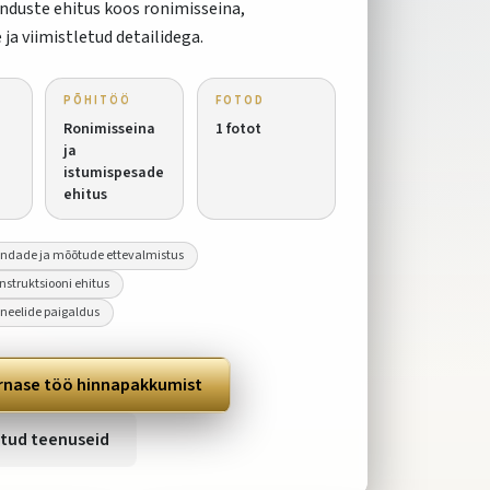
enduste ehitus koos ronimisseina,
ja viimistletud detailidega.
PÕHITÖÖ
FOTOD
Ronimisseina
1
fotot
ja
istumispesade
ehitus
indade ja mõõtude ettevalmistus
struktsiooni ehitus
neelide paigaldus
rnase töö hinnapakkumist
tud teenuseid