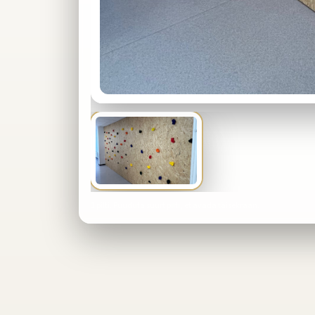
1
pilti. Puuduta suurt pilti, et avada täisekraan.