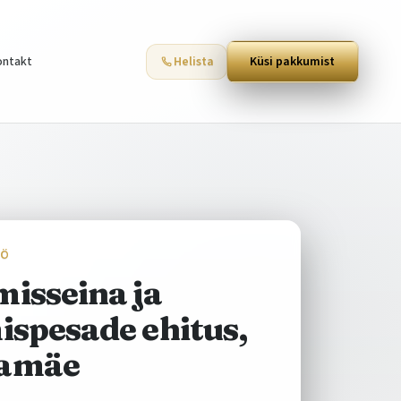
ontakt
Helista
Küsi pakkumist
ÖÖ
isseina ja
ispesade ehitus,
amäe