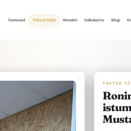
Teenused
Tehtud tööd
Hinnakiri
Kalkulaator
Blogi
K
TEHTUD T
Ronim
istum
Must