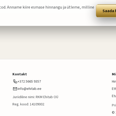
tod. Anname kiire esmase hinnangu ja ütleme, milline
Saada 
Kontakt
Mi
+372 5665 9357
Hi
info@ehitab.ee
Et
Et
Juriidiline nimi: RKM Ehitab OÜ
Reg. kood: 14109002
Pr
©