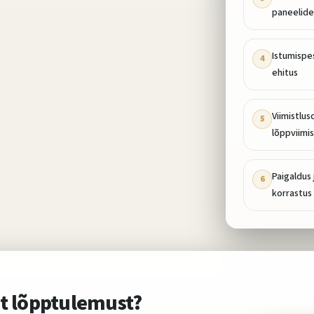
paneelide
Istumispe
4
ehitus
Viimistlusd
5
lõppviimis
Paigaldus 
6
korrastus
t lõpptulemust?