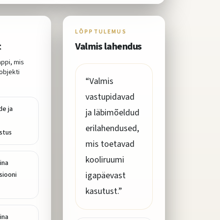
LÕPPTULEMUS
t
Valmis lahendus
ppi, mis
objekti
“
Valmis
vastupidavad
de ja
ja läbimõeldud
erilahendused,
stus
mis toetavad
kooliruumi
ina
igapäevast
siooni
kasutust.
”
ina