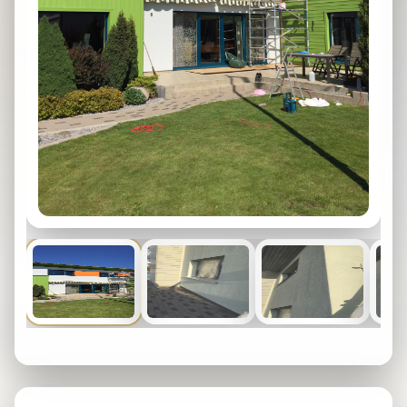
23
pilti. Puuduta suurt pilti, et avada täisekraan.