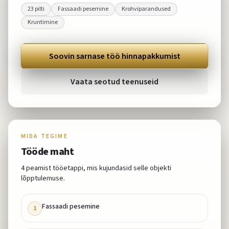
23
pilti
Fassaadi pesemine
Krohviparandused
Kruntimine
Soovin sarnase töö hinnapakkumist
Vaata seotud teenuseid
MIDA TEGIME
Tööde maht
4
peamist tööetappi, mis kujundasid selle objekti
lõpptulemuse.
Fassaadi pesemine
1