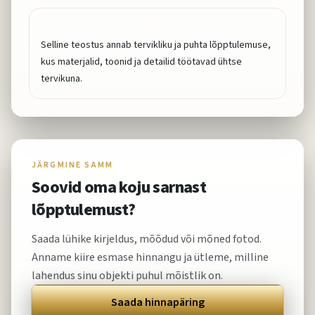
MIDA SEE KLIENDILE ANNAB
Selline teostus annab tervikliku ja puhta lõpptulemuse,
kus materjalid, toonid ja detailid töötavad ühtse
tervikuna.
JÄRGMINE SAMM
Soovid oma koju sarnast
lõpptulemust?
Saada lühike kirjeldus, mõõdud või mõned fotod.
Anname kiire esmase hinnangu ja ütleme, milline
lahendus sinu objekti puhul mõistlik on.
Saada hinnapäring