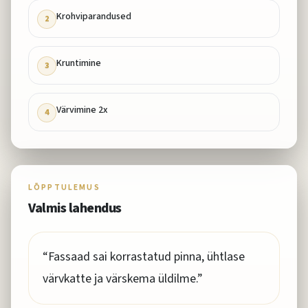
Krohviparandused
2
Kruntimine
3
Värvimine 2x
4
LÕPPTULEMUS
Valmis lahendus
“
Fassaad sai korrastatud pinna, ühtlase
värvkatte ja värskema üldilme.
”