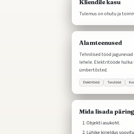
Kliendile kasu
Tulemus on ohutu ja toimi
Alamteenused
Tehnilised tööd jagunevad 
lehele. Elektritööde hulka
ümbertõsted.
Elektritööd
Torutööd
Koo
Mida lisada pärin
Objekti asukoht.
Lühike kirjeldus soovit