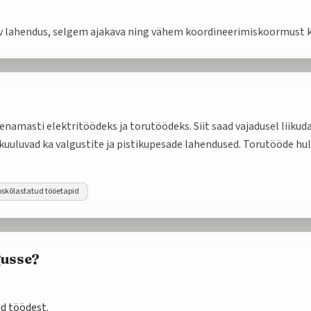
v lahendus, selgem ajakava ning vähem koordineerimiskoormust kl
enamasti elektritöödeks ja torutöödeks. Siit saad vajadusel liiku
 kuuluvad ka valgustite ja pistikupesade lahendused. Torutööde hu
skõlastatud tööetapid
gusse?
ud töödest.