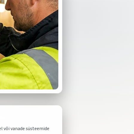
el või vanade süsteemide