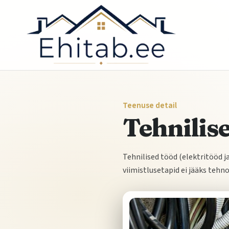
Teenuse detail
Tehnilis
Tehnilised tööd (elektritööd j
viimistlusetapid ei jääks tehn