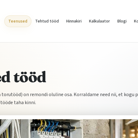
Teenused
Tehtud tööd
Hinnakiri
Kalkulaator
Blogi
K
ed tööd
a torutööd) on remondi oluline osa. Korraldame need nii, et kogu p
otööde taha kinni.