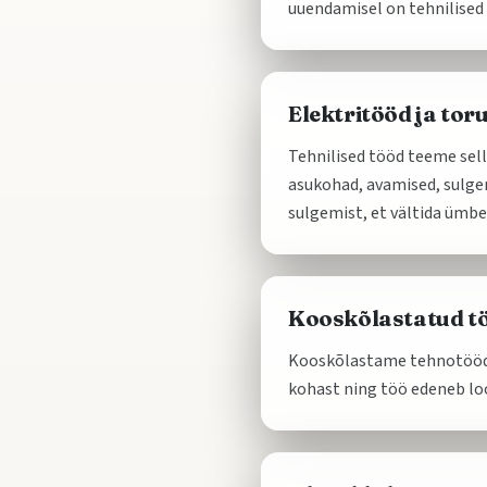
uuendamisel on tehnilised 
Elektritööd ja tor
Tehnilised tööd teeme sell
asukohad, avamised, sulge
sulgemist, et vältida ümbe
Kooskõlastatud tö
Kooskõlastame tehnotööd vi
kohast ning töö edeneb loo