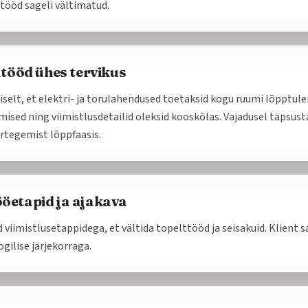
tööd sageli vältimatud.
utööd ühes tervikus
iselt, et elektri- ja torulahendused toetaksid kogu ruumi lõpptul
mised ning viimistlusdetailid oleksid kooskõlas. Vajadusel täpsu
rtegemist lõppfaasis.
öetapid ja ajakava
imistlusetappidega, et vältida topelttööd ja seisakuid. Klient s
gilise järjekorraga.