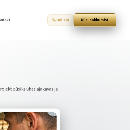
ontakt
Helista
Küsi pakkumist
rojekt püsiks ühes ajakavas ja