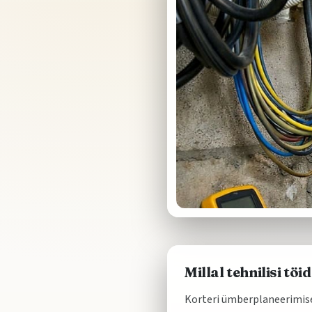
Millal tehnilisi töi
Korteri ümberplaneerimise