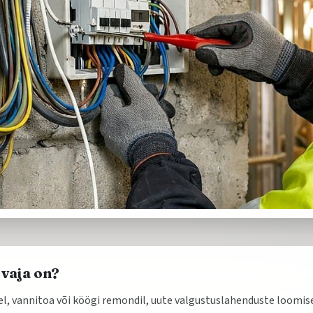
d vaja on?
l, vannitoa või köögi remondil, uute valgustuslahenduste loomis