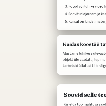
Fotod või lühike video k
Soovitud ajaraam ja kas
Kui sul on kindel mater
Kuidas koostöö tav
Alustame lühikese ülevaate
objekt üle vaadata, lepime
tarbetuid üllatusi töö käig
Soovid selle t
Kirjelda töö mahtu ja sa