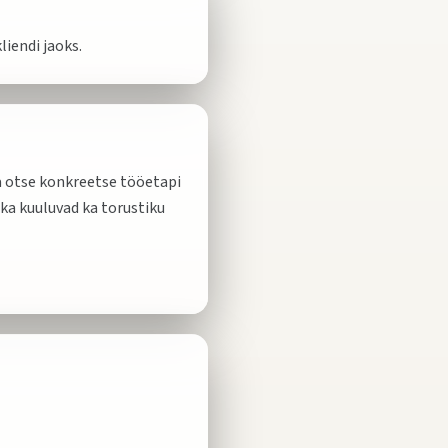
iendi jaoks.
da otse konkreetse tööetapi
lka kuuluvad ka torustiku