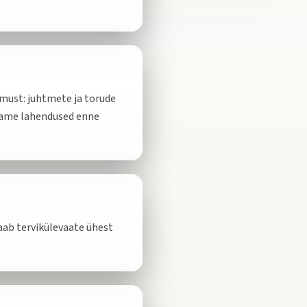
emust: juhtmete ja torude
stame lahendused enne
aab tervikülevaate ühest