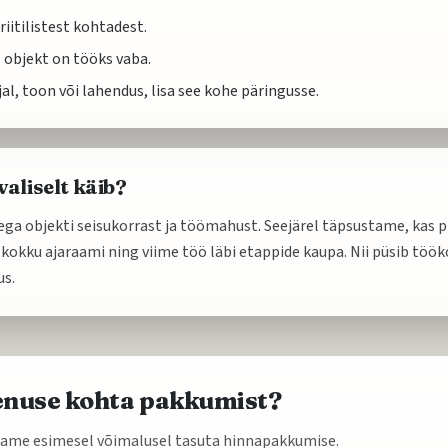
riitilistest kohtadest.
 objekt on tööks vaba.
jal, toon või lahendus, lisa see kohe päringusse.
aliselt käib?
ga objekti seisukorrast ja töömahust. Seejärel täpsustame, kas pi
 kokku ajaraami ning viime töö läbi etappide kaupa. Nii püsib töök
us.
eenuse kohta pakkumist?
adame esimesel võimalusel tasuta hinnapakkumise.