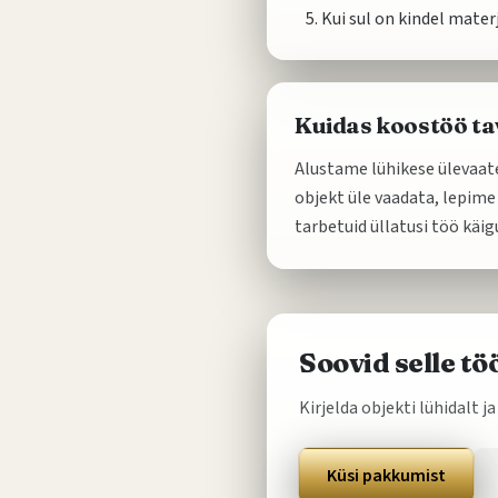
Kui sul on kindel mater
Kuidas koostöö tav
Alustame lühikese ülevaate
objekt üle vaadata, lepime
tarbetuid üllatusi töö käig
Soovid selle t
Kirjelda objekti lühidalt
Küsi pakkumist