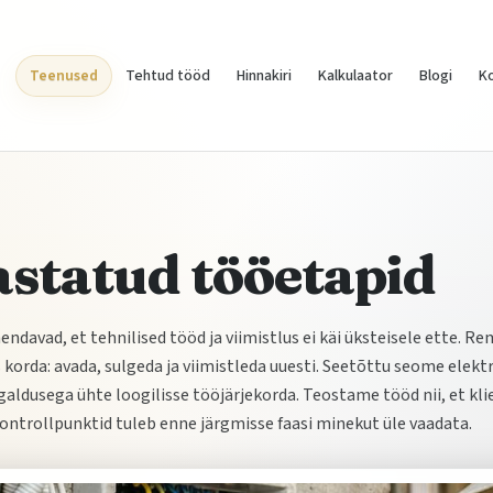
Teenused
Tehtud tööd
Hinnakiri
Kalkulaator
Blogi
K
statud tööetapid
davad, et tehnilised tööd ja viimistlus ei käi üksteisele ette. Re
 korda: avada, sulgeda ja viimistleda uuesti. Seetõttu seome elektri
igaldusega ühte loogilisse tööjärjekorda. Teostame tööd nii, et kli
kontrollpunktid tuleb enne järgmisse faasi minekut üle vaadata.