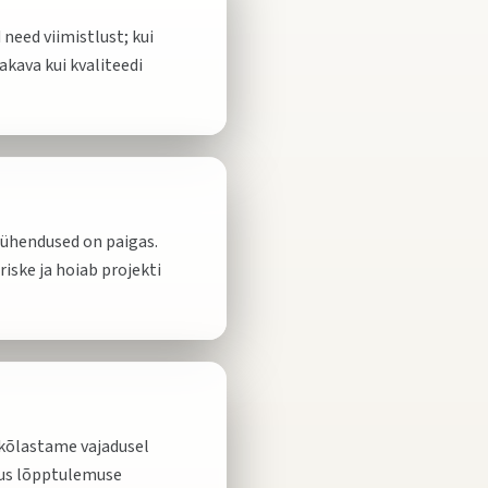
need viimistlust; kui
akava kui kvaliteedi
a ühendused on paigas.
riske ja hoiab projekti
skõlastame vajadusel
okus lõpptulemuse