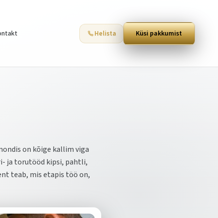
ontakt
Helista
Küsi pakkumist
mondis on kõige kallim viga
- ja torutööd kipsi, pahtli,
ent teab, mis etapis töö on,