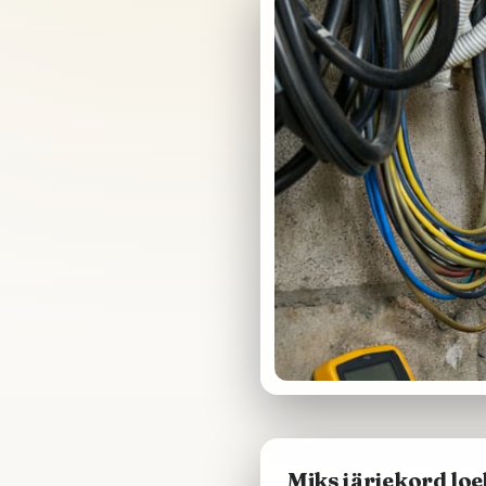
Miks järjekord loe