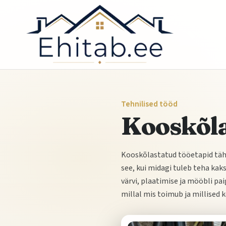
Tehnilised tööd
Kooskõla
Kooskõlastatud tööetapid tähen
see, kui midagi tuleb teha kaks
värvi, plaatimise ja mööbli pa
millal mis toimub ja millised 