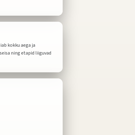
oiab kokku aega ja
eisa ning etapid liiguvad