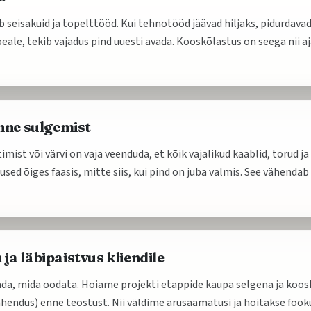
seisakuid ja topelttööd. Kui tehnotööd jäävad hiljaks, pidurdavad 
 peale, tekib vajadus pind uuesti avada. Kooskõlastus on seega nii aj
nne sulgemist
imist või värvi on vaja veenduda, et kõik vajalikud kaablid, torud j
sed õiges faasis, mitte siis, kui pind on juba valmis. See vähendab 
a läbipaistvus kliendile
eada, mida oodata. Hoiame projekti etappide kaupa selgena ja koo
 lahendus) enne teostust. Nii väldime arusaamatusi ja hoitakse fo