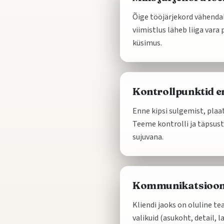
Õige tööjärjekord vähendab 
viimistlus läheb liiga vara
küsimus.
Kontrollpunktid e
Enne kipsi sulgemist, plaat
Teeme kontrolli ja täpsustu
sujuvana.
Kommunikatsioon j
Kliendi jaoks on oluline t
valikuid (asukoht, detail,