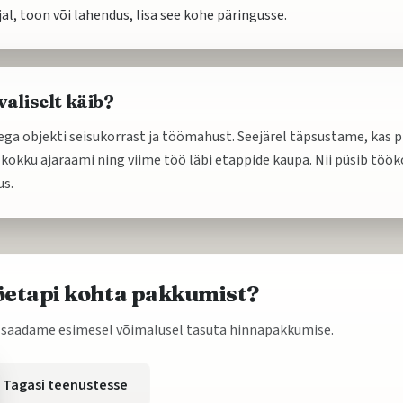
jal, toon või lahendus, lisa see kohe päringusse.
aliselt käib?
ga objekti seisukorrast ja töömahust. Seejärel täpsustame, kas pi
 kokku ajaraami ning viime töö läbi etappide kaupa. Nii püsib töök
us.
ööetapi kohta pakkumist?
 ja saadame esimesel võimalusel tasuta hinnapakkumise.
Tagasi teenustesse