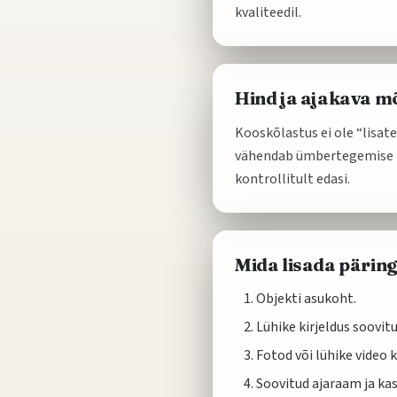
kvaliteedil.
Hind ja ajakava m
Kooskõlastus ei ole “lisate
vähendab ümbertegemise kul
kontrollitult edasi.
Mida lisada pärin
Objekti asukoht.
Lühike kirjeldus soovit
Fotod või lühike video k
Soovitud ajaraam ja kas