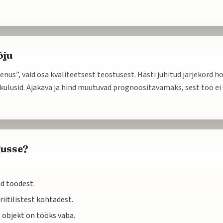
õju
enus”, vaid osa kvaliteetsest teostusest. Hästi juhitud järjekord h
usid. Ajakava ja hind muutuvad prognoositavamaks, sest töö ei s
gusse?
ud töödest.
riitilistest kohtadest.
 objekt on tööks vaba.