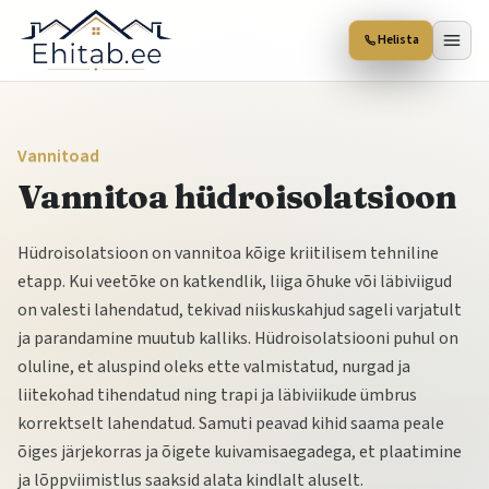
Helista
Vannitoad
Vannitoa hüdroisolatsioon
Hüdroisolatsioon on vannitoa kõige kriitilisem tehniline
etapp. Kui veetõke on katkendlik, liiga õhuke või läbiviigud
on valesti lahendatud, tekivad niiskuskahjud sageli varjatult
ja parandamine muutub kalliks. Hüdroisolatsiooni puhul on
oluline, et aluspind oleks ette valmistatud, nurgad ja
liitekohad tihendatud ning trapi ja läbiviikude ümbrus
korrektselt lahendatud. Samuti peavad kihid saama peale
õiges järjekorras ja õigete kuivamisaegadega, et plaatimine
ja lõppviimistlus saaksid alata kindlalt aluselt.