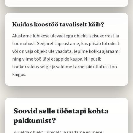
Kuidas koostöö tavaliselt käib?
Alustame lühikese ülevaatega objekti seisukorrast ja
töömahust. Seejärel täpsustame, kas piisab fotodest
või on vaja objekt üle vaadata, lepime kokku ajaraami
ning viime töö läbi etappide kaupa. Nii püsib
töökorraldus selge ja väldime tarbetuid üllatusi töö
käigus.
Soovid selle tööetapi kohta
pakkumist?
Kirjelda objekti lühidalt ja saadame esimesel