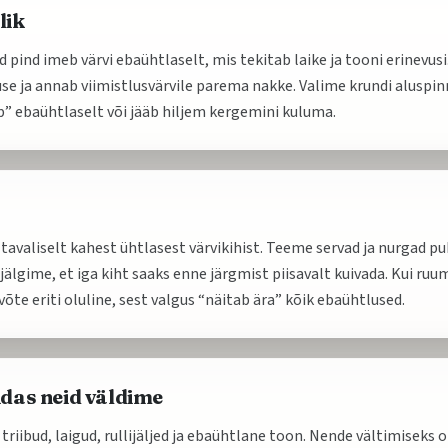
lik
pind imeb värvi ebaühtlaselt, mis tekitab laike ja tooni erinevusi
e ja annab viimistlusvärvile parema nakke. Valime krundi aluspinna
” ebaühtlaselt või jääb hiljem kergemini kuluma.
tavaliselt kahest ühtlasest värvikihist. Teeme servad ja nurgad p
jälgime, et iga kiht saaks enne järgmist piisavalt kuivada. Kui ruu
õte eriti oluline, sest valgus “näitab ära” kõik ebaühtlused.
idas neid väldime
riibud, laigud, rullijäljed ja ebaühtlane toon. Nende vältimiseks o