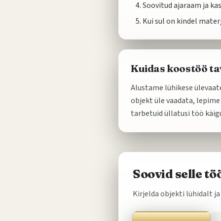
Soovitud ajaraam ja kas
Kui sul on kindel mater
Kuidas koostöö tav
Alustame lühikese ülevaate
objekt üle vaadata, lepime
tarbetuid üllatusi töö käig
Soovid selle t
Kirjelda objekti lühidalt