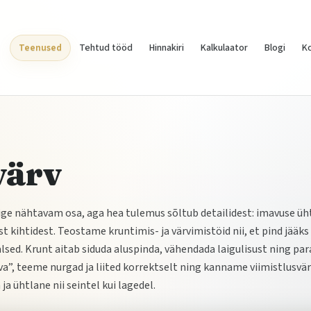
Teenused
Tehtud tööd
Hinnakiri
Kalkulaator
Blogi
K
värv
õige nähtavam osa, aga hea tulemus sõltub detailidest: imavuse üh
t kihtidest. Teostame kruntimis- ja värvimistöid nii, et pind jääks
alsed. Krunt aitab siduda aluspinda, vähendada laigulisust ning pa
a”, teeme nurgad ja liited korrektselt ning kanname viimistlusvä
ja ühtlane nii seintel kui lagedel.