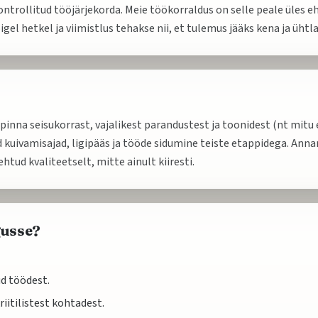
ontrollitud tööjärjekorda. Meie töökorraldus on selle peale üles eh
igel hetkel ja viimistlus tehakse nii, et tulemus jääks kena ja ühtl
spinna seisukorrast, vajalikest parandustest ja toonidest (nt mitu
 kuivamisajad, ligipääs ja tööde sidumine teiste etappidega. Annam
htud kvaliteetselt, mitte ainult kiiresti.
gusse?
ud töödest.
riitilistest kohtadest.