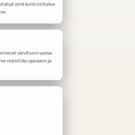
itatud: pind kontrollitakse
ane.
 erinevat värvitooni samas
e realistliku ajaraami ja