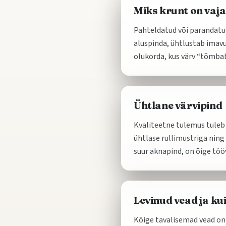
Miks krunt on vaja
Pahteldatud või parandatud 
aluspinda, ühtlustab imavus
olukorda, kus värv “tõmbab
Ühtlane värvipind
Kvaliteetne tulemus tuleb 
ühtlase rullimustriga ning 
suur aknapind, on õige tööv
Levinud vead ja ku
Kõige tavalisemad vead on t