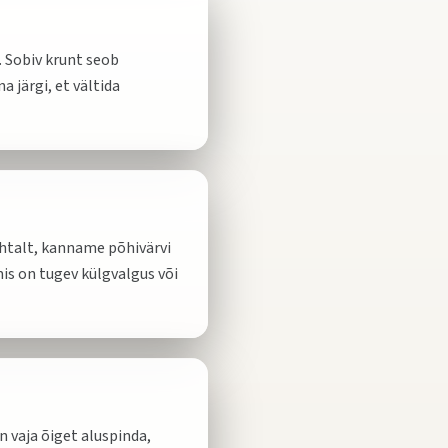
. Sobiv krunt seob
 järgi, et vältida
uhtalt, kanname põhivärvi
mis on tugev külgvalgus või
n vaja õiget aluspinda,