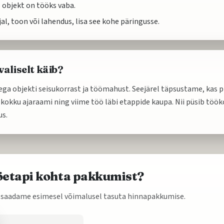
 objekt on tööks vaba.
jal, toon või lahendus, lisa see kohe päringusse.
aliselt käib?
ga objekti seisukorrast ja töömahust. Seejärel täpsustame, kas pi
 kokku ajaraami ning viime töö läbi etappide kaupa. Nii püsib töök
us.
ööetapi kohta pakkumist?
 ja saadame esimesel võimalusel tasuta hinnapakkumise.