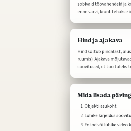
sobivaid töövahendeid ja k
enne värvi, krunt tehakse õ
Hind ja ajakava
Hind sõltub pindalast, alu
ruumis). Ajakava mõjutavad
soovitused, et töö tuleks te
Mida lisada pärin
Objekti asukoht.
Lühike kirjeldus soovit
Fotod või lühike video k