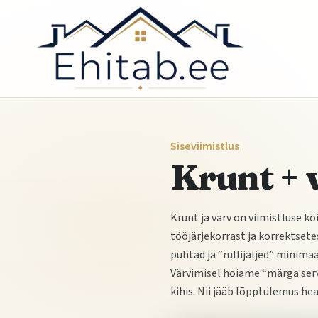
Siseviimistlus
Krunt + 
Krunt ja värv on viimistluse k
tööjärjekorrast ja korrektsetes
puhtad ja “rullijäljed” minima
Värvimisel hoiame “märga serv
kihis. Nii jääb lõpptulemus hea 