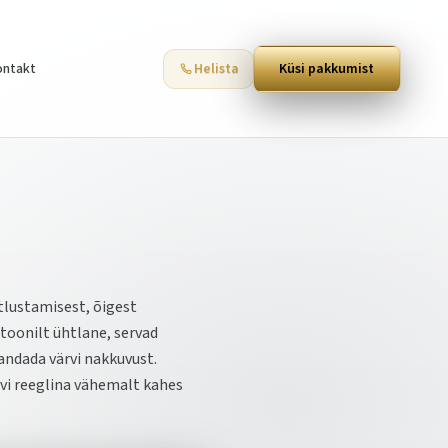
ontakt
Helista
Küsi pakkumist
tlustamisest, õigest
 toonilt ühtlane, servad
randada värvi nakkuvust.
rvi reeglina vähemalt kahes