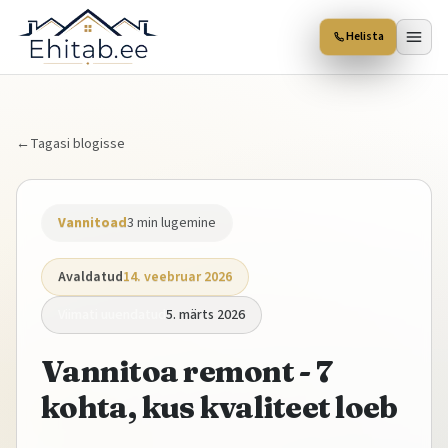
Helista
←
Tagasi blogisse
Vannitoad
3
min lugemine
Avaldatud
14. veebruar 2026
Viimati uuendatud
5. märts 2026
Vannitoa remont - 7
kohta, kus kvaliteet loeb