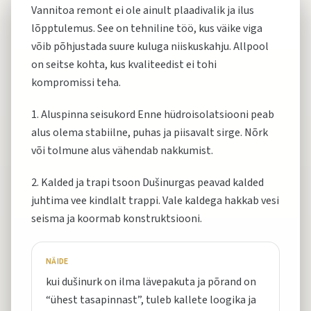
Vannitoa remont ei ole ainult plaadivalik ja ilus
lõpptulemus. See on tehniline töö, kus väike viga
võib põhjustada suure kuluga niiskuskahju. Allpool
on seitse kohta, kus kvaliteedist ei tohi
kompromissi teha.
1. Aluspinna seisukord Enne hüdroisolatsiooni peab
alus olema stabiilne, puhas ja piisavalt sirge. Nõrk
või tolmune alus vähendab nakkumist.
2. Kalded ja trapi tsoon Dušinurgas peavad kalded
juhtima vee kindlalt trappi. Vale kaldega hakkab vesi
seisma ja koormab konstruktsiooni.
NÄIDE
kui dušinurk on ilma lävepakuta ja põrand on
“ühest tasapinnast”, tuleb kallete loogika ja