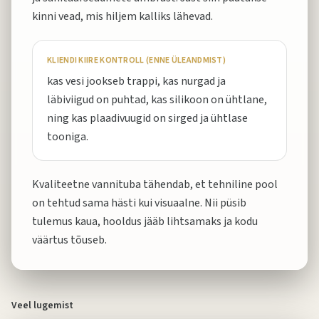
kinni vead, mis hiljem kalliks lähevad.
KLIENDI KIIRE KONTROLL (ENNE ÜLEANDMIST)
kas vesi jookseb trappi, kas nurgad ja
läbiviigud on puhtad, kas silikoon on ühtlane,
ning kas plaadivuugid on sirged ja ühtlase
tooniga.
Kvaliteetne vannituba tähendab, et tehniline pool
on tehtud sama hästi kui visuaalne. Nii püsib
tulemus kaua, hooldus jääb lihtsamaks ja kodu
väärtus tõuseb.
Veel lugemist