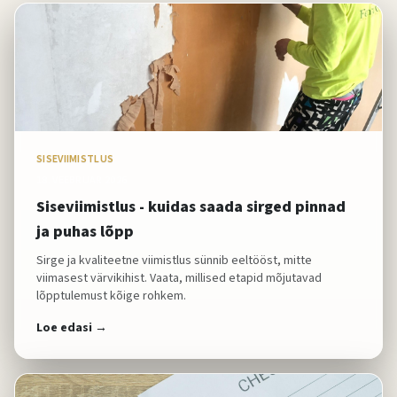
SISEVIIMISTLUS
18. VEEBRUAR 2026
Siseviimistlus - kuidas saada sirged pinnad
ja puhas lõpp
Sirge ja kvaliteetne viimistlus sünnib eeltööst, mitte
viimasest värvikihist. Vaata, millised etapid mõjutavad
lõpptulemust kõige rohkem.
Loe edasi →