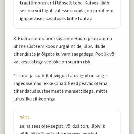
trapi ümbrus eriti täpselt teha. Kui vesi jääb
seisma või liigub valesse suunda, on probleem
igapäevases kasutuses kohe tuntav.
3. Hüdroisolatsiooni süsteem Hüdro peab olema
ühtne süsteem koos nurgalintide, läbiviikude
tihenduste ja õigete kuivamisaegadega. Poolik või
katkestustega veetõke on suurim risk.
4. Toru- ja kaabliläbiviigud Läbiviigud on kõige
sagedasemad lekkekohad. Need peavad olema
tihendatud süsteemsete mansettidega, mitte
juhusliku silikooniga.
NÄIDE
seina sees olev segisti või dušitoru läbiviik