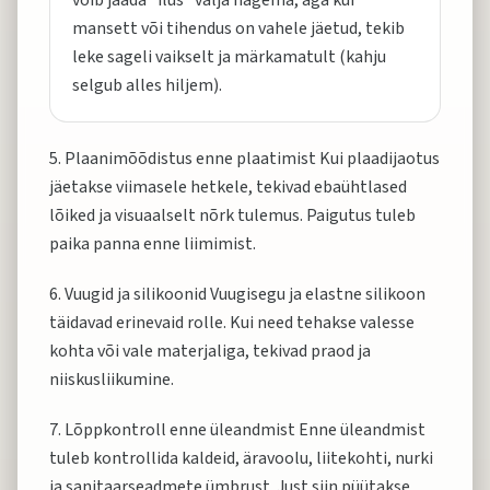
võib jääda “ilus” välja nägema, aga kui
mansett või tihendus on vahele jäetud, tekib
leke sageli vaikselt ja märkamatult (kahju
selgub alles hiljem).
5. Plaanimõõdistus enne plaatimist Kui plaadijaotus
jäetakse viimasele hetkele, tekivad ebaühtlased
lõiked ja visuaalselt nõrk tulemus. Paigutus tuleb
paika panna enne liimimist.
6. Vuugid ja silikoonid Vuugisegu ja elastne silikoon
täidavad erinevaid rolle. Kui need tehakse valesse
kohta või vale materjaliga, tekivad praod ja
niiskusliikumine.
7. Lõppkontroll enne üleandmist Enne üleandmist
tuleb kontrollida kaldeid, äravoolu, liitekohti, nurki
ja sanitaarseadmete ümbrust. Just siin püütakse