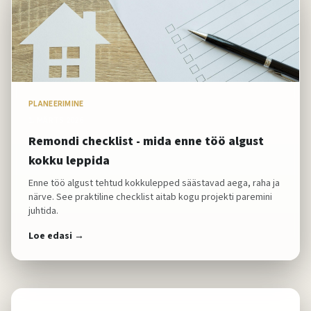
PLANEERIMINE
1. MÄRTS 2026
Remondi checklist - mida enne töö algust
kokku leppida
Enne töö algust tehtud kokkulepped säästavad aega, raha ja
närve. See praktiline checklist aitab kogu projekti paremini
juhtida.
Loe edasi →