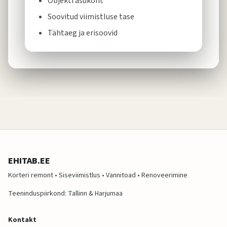
Objekti asukoht
Soovitud viimistluse tase
Tähtaeg ja erisoovid
EHITAB.EE
Korteri remont • Siseviimistlus • Vannitoad • Renoveerimine
Teeninduspiirkond: Tallinn & Harjumaa
Kontakt