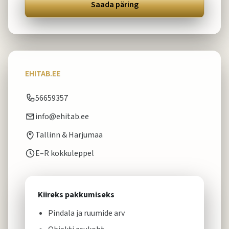
Saada päring
EHITAB.EE
56659357
info@ehitab.ee
Tallinn & Harjumaa
E–R kokkuleppel
Kiireks pakkumiseks
Pindala ja ruumide arv