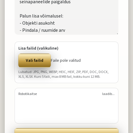
Lisa failid (valikuline)
Vali failid
Faile pole valitud
Lubatud: JPG, PNG, WEBP, HEIC, HEIF, ZIP, PDF, DOC, DOCX,
XLS, XLSX. Kuni
5
faili, max
8
MB fail, kokku kuni
12
MB.
Robotikaitse
laadib...