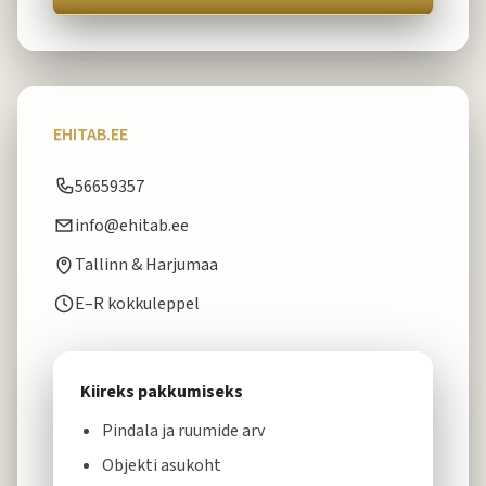
EHITAB.EE
56659357
info@ehitab.ee
Tallinn & Harjumaa
E–R kokkuleppel
Kiireks pakkumiseks
Pindala ja ruumide arv
Objekti asukoht