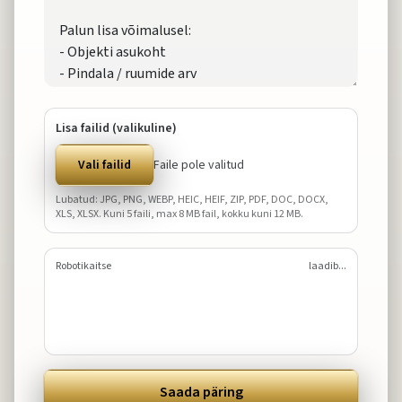
Lisa failid (valikuline)
Vali failid
Faile pole valitud
Lubatud: JPG, PNG, WEBP, HEIC, HEIF, ZIP, PDF, DOC, DOCX,
XLS, XLSX. Kuni
5
faili, max
8
MB fail, kokku kuni
12
MB.
Robotikaitse
laadib...
Saada päring