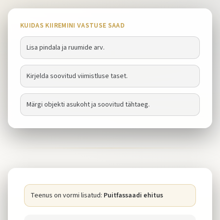
KUIDAS KIIREMINI VASTUSE SAAD
Lisa pindala ja ruumide arv.
Kirjelda soovitud viimistluse taset.
Märgi objekti asukoht ja soovitud tähtaeg.
Teenus on vormi lisatud:
Puitfassaadi ehitus