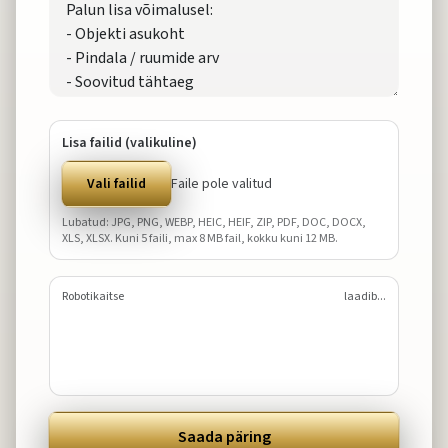
Lisa failid (valikuline)
Vali failid
Faile pole valitud
Lubatud: JPG, PNG, WEBP, HEIC, HEIF, ZIP, PDF, DOC, DOCX,
XLS, XLSX. Kuni
5
faili, max
8
MB fail, kokku kuni
12
MB.
Robotikaitse
laadib...
Saada päring