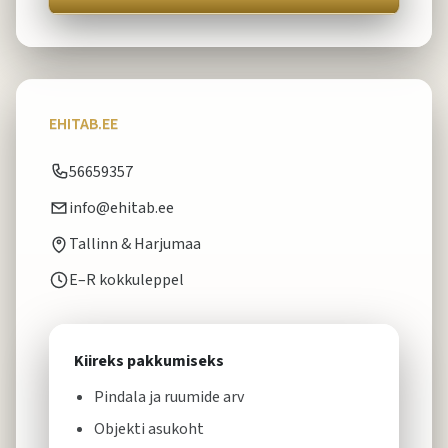
EHITAB.EE
56659357
info@ehitab.ee
Tallinn & Harjumaa
E–R kokkuleppel
Kiireks pakkumiseks
Pindala ja ruumide arv
Objekti asukoht