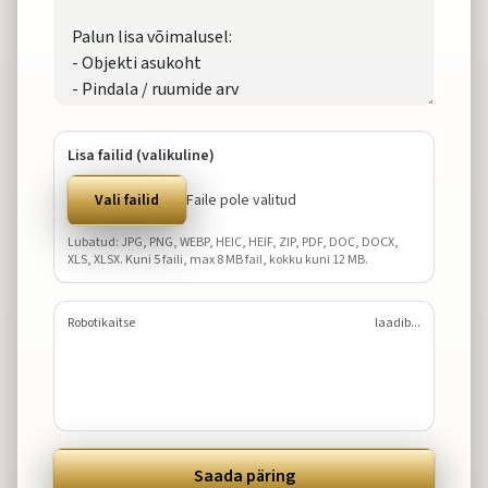
Lisa failid (valikuline)
Vali failid
Faile pole valitud
Lubatud: JPG, PNG, WEBP, HEIC, HEIF, ZIP, PDF, DOC, DOCX,
XLS, XLSX. Kuni
5
faili, max
8
MB fail, kokku kuni
12
MB.
Robotikaitse
laadib...
Saada päring