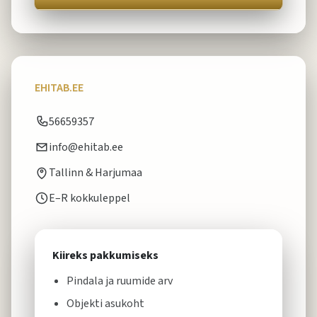
EHITAB.EE
56659357
info@ehitab.ee
Tallinn & Harjumaa
E–R kokkuleppel
Kiireks pakkumiseks
Pindala ja ruumide arv
Objekti asukoht