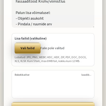
Lisa failid (valikuline)
Vali failid
Faile pole valitud
Lubatud: JPG, PNG, WEBP, HEIC, HEIF, ZIP, PDF, DOC, DOCX,
XLS, XLSX. Kuni
5
faili, max
8
MB fail, kokku kuni
12
MB.
Robotikaitse
laadib...