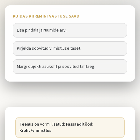
KUIDAS KIIREMINI VASTUSE SAAD
Lisa pindala ja ruumide arv.
Kirjelda soovitud viimistluse taset.
Märgi objekti asukoht ja soovitud tähtaeg.
Teenus on vormi lisatud:
Fassaaditööd:
Krohv/viimistlus