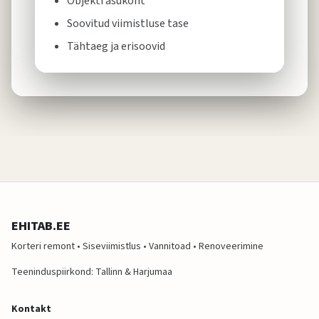
Objekti asukoht
Soovitud viimistluse tase
Tähtaeg ja erisoovid
EHITAB.EE
Korteri remont • Siseviimistlus • Vannitoad • Renoveerimine
Teeninduspiirkond: Tallinn & Harjumaa
Kontakt