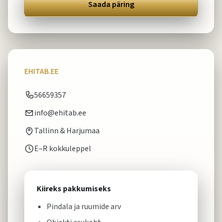
Saada päring
EHITAB.EE
56659357
info@ehitab.ee
Tallinn & Harjumaa
E–R kokkuleppel
Kiireks pakkumiseks
Pindala ja ruumide arv