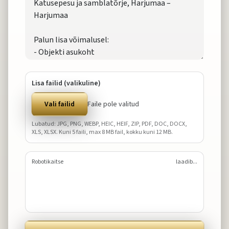
Lisa failid (valikuline)
Vali failid
Faile pole valitud
Lubatud: JPG, PNG, WEBP, HEIC, HEIF, ZIP, PDF, DOC, DOCX,
XLS, XLSX. Kuni
5
faili, max
8
MB fail, kokku kuni
12
MB.
Robotikaitse
laadib...