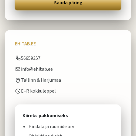
Saada päring
EHITAB.EE
56659357
info@ehitab.ee
Tallinn & Harjumaa
E–R kokkuleppel
Kiireks pakkumiseks
Pindala ja ruumide arv